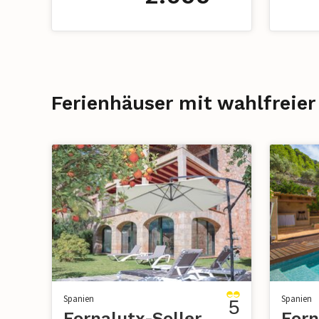
Ferienhäuser mit wahlfreier
Spanien
Spanien
5
Fornalutx-Soller
Forn