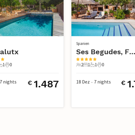
Spanien
alutx
Ses Begudes, Fornalu
1
0
2
1
1
0
chlafzimmer
1 Badezimmer
0 Haustiere
2 Gäste
1 Schlafzimmer
1 Badezimmer
0 Haustiere
1.487
1
7
nights
18 Dez
7
nights
€
€
•