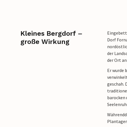
Kleines Bergdorf –
Eingebett
Dorf Forna
große Wirkung
nordöstlic
der Landsc
der Ort an
Er wurde 
verwinkel
geschah. 
traditione
barocken 
Seelenruhe
Währendde
Plantagen