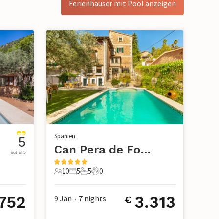
Ferienhäuser mit Pool anzeigen
Spanien
5
tx
Can Pera de Fornalutx, Fornalutx
out of 5
10
5
5
0
10 Gäste
5 Schlafzimmer
5 Badezimmer
0 Haustiere
.752
3.313
9 Jän
7
nights
€
•