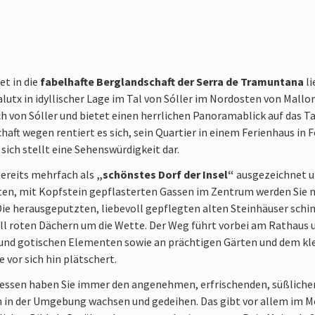
et in die
fabelhafte Berglandschaft der Serra de Tramuntana
li
lutx in idyllischer Lage im Tal von Sóller im Nordosten von Mallo
h von Sóller und bietet einen herrlichen Panoramablick auf das Ta
haft wegen rentiert es sich, sein Quartier in einem Ferienhaus i
 sich stellt eine Sehenswürdigkeit dar.
bereits mehrfach als
„schönstes Dorf der Insel“
ausgezeichnet u
ten, mit Kopfstein gepflasterten Gassen im Zentrum werden Sie 
Die herausgeputzten, liebevoll gepflegten alten Steinhäuser schi
ll roten Dächern um die Wette. Der Weg führt vorbei am Rathaus u
und gotischen Elementen sowie an prächtigen Gärten und dem klei
 vor sich hin plätschert.
ssen haben Sie immer den angenehmen, erfrischenden, süßliche
 in der Umgebung wachsen und gedeihen. Das gibt vor allem im Mon