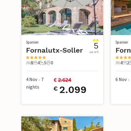
Spanien
Spanien
5
Fornalutx-Soller
Forn
out of 5
8
4
5
0
4
2
8 Gäste
4 Schlafzimmer
5 Badezimmer
0 Haustiere
4 Gäste
2 S
€ 
2.624
4 Nov
7
6 Nov
•
•
nights
2.099
€