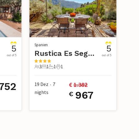
Spanien
5
5
tx
Rustica Es Seguers, Fornalutx
out of 5
out of 5
3
1
1
1
3 Gäste
1 Schlafzimmer
1 Badezimmer
1 Haustier
.752
€ 
1.382
19 Dez
7
•
nights
967
€