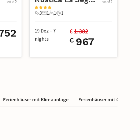
out of 5
out of 5
3
1
1
1
3 Gäste
1 Schlafzimmer
1 Badezimmer
1 Haustier
.752
€ 
1.382
19 Dez
7
•
nights
967
€
Ferienhäuser mit Klimaanlage
Ferienhäuser mit Geschirrsp