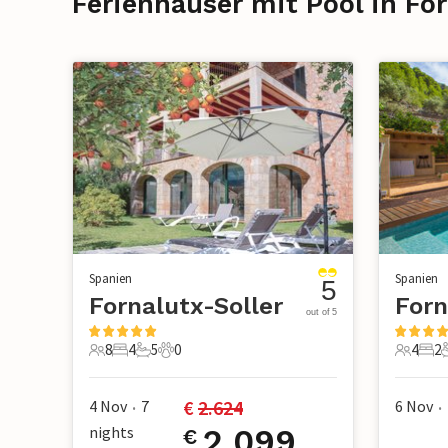
Ferienhäuser mit Pool in Fo
Spanien
Spanien
5
Fornalutx-Soller
Forn
out of 5
8
4
5
0
4
2
8 Gäste
4 Schlafzimmer
5 Badezimmer
0 Haustiere
4 Gäste
2 S
€ 
2.624
4 Nov
7
6 Nov
•
•
nights
2.099
€