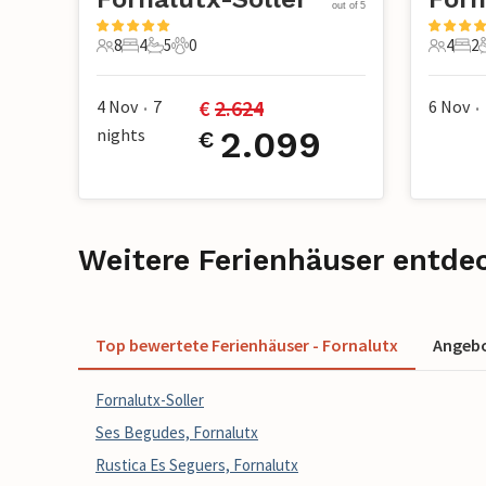
out of 5
8
4
5
0
4
2
8 Gäste
4 Schlafzimmer
5 Badezimmer
0 Haustiere
4 Gäste
2 S
€ 
2.624
4 Nov
7
6 Nov
•
•
nights
2.099
€
Weitere Ferienhäuser entde
Top bewertete Ferienhäuser - Fornalutx
Angebo
Fornalutx-Soller
Ses Begudes, Fornalutx
Rustica Es Seguers, Fornalutx