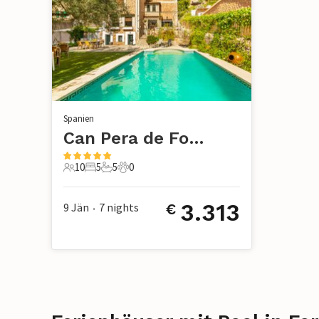
Spanien
Can Pera de Fornalutx, Fornalutx
10
5
5
0
10 Gäste
5 Schlafzimmer
5 Badezimmer
0 Haustiere
3.313
9 Jän
7
nights
€
•