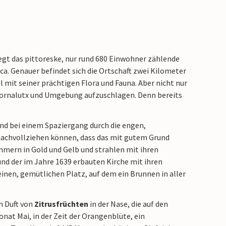
egt das pittoreske, nur rund 680 Einwohner zählende
rca. Genauer befindet sich die Ortschaft zwei Kilometer
l mit seiner prächtigen Flora und Fauna. Aber nicht nur
n Fornalutx und Umgebung aufzuschlagen. Denn bereits
nd bei einem Spaziergang durch die engen,
nachvollziehen können, dass das mit gutem Grund
mmern in Gold und Gelb und strahlen mit ihren
nd der im Jahre 1639 erbauten Kirche mit ihren
nen, gemütlichen Platz, auf dem ein Brunnen in aller
n Duft von
Zitrusfrüchten
in der Nase, die auf den
at Mai, in der Zeit der Orangenblüte, ein