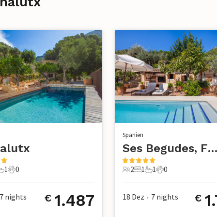
rnalutx
Spanien
alutx
Ses Begudes, Fornalu
1
0
2
1
1
0
chlafzimmer
1 Badezimmer
0 Haustiere
2 Gäste
1 Schlafzimmer
1 Badezimmer
0 Haustiere
1.487
1
7
nights
18 Dez
7
nights
€
€
•