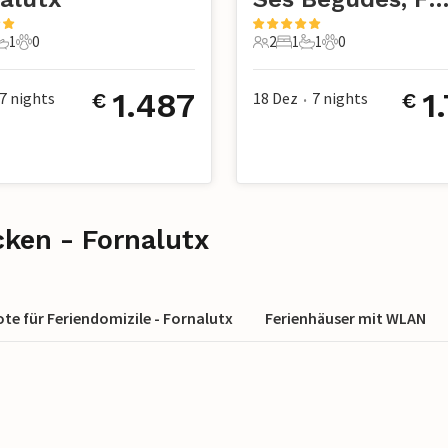
1
0
2
1
1
0
chlafzimmer
1 Badezimmer
0 Haustiere
2 Gäste
1 Schlafzimmer
1 Badezimmer
0 Haustiere
1.487
1
7
nights
18 Dez
7
nights
€
€
•
cken - Fornalutx
te für Feriendomizile - Fornalutx
Ferienhäuser mit WLAN