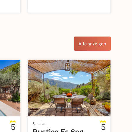
Alle anzeigen
Spanien
5
5
tx
Rustica Es Seguers, Fornalutx