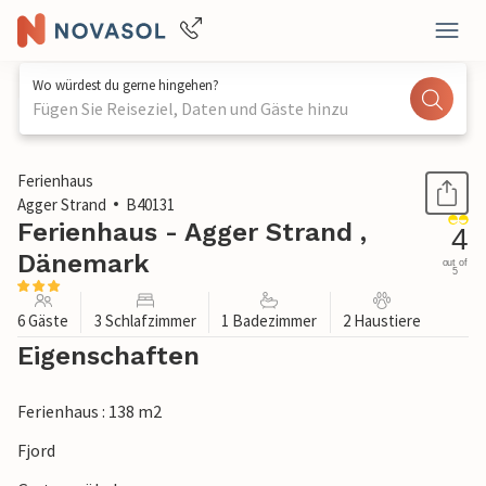
Wo würdest du gerne hingehen?
Fügen Sie Reiseziel, Daten und Gäste hinzu
1 / 3
Ferienhaus
Agger Strand
B40131
Ferienhaus - Agger Strand ,
4
Dänemark
out of
5
6 Gäste
3 Schlafzimmer
1 Badezimmer
2 Haustiere
Eigenschaften
Ferienhaus : 138 m2
Fjord