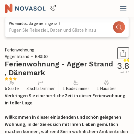
Wo würdest du gerne hingehen?
Fügen Sie Reiseziel, Daten und Gäste hinzu
1 / 24
Ferienwohnung
Agger Strand
B40182
Ferienwohnung - Agger Strand
3.8
, Dänemark
out of 5
6 Gäste
3 Schlafzimmer
1 Badezimmer
1 Haustier
Verbringen Sie eine herrliche Zeit in dieser Ferienwohnung
in toller Lage.
Willkommen in dieser einladenden und schön gelegenen
Wohnung, in der Sie es sich mit Ihren Lieben gemütlich
machen können, während Sie in wohnlichem Ambiente den