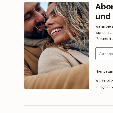
Abon
und 
Wenn Sie 
wunderschö
Partnern 
Hier gela
Wir verar
Link jeder