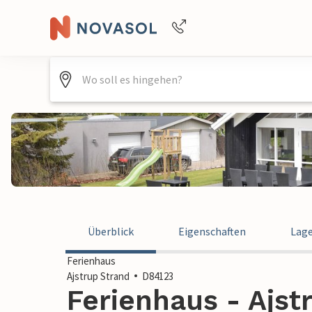
+4940688715475
Überblick
Eigenschaften
Lag
Ferienhaus
Ajstrup Strand
D84123
Ferienhaus - Ajst