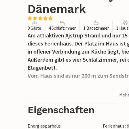
Dänemark
8 Gäste
4 Schlafzimmer
1 Badezimmer
1 Haus
Am attraktiven Ajstrup Strand und nur 15
dieses Ferienhaus. Der Platz im Haus is
in offener Verbindung zur Küche liegt, bi
Außerdem gibt es vier Schlafzimmer, rei
Etagenbett.
Vom Haus sind es nur 200 m zum Sandstr
Die Natur um das Haus ist von Wald und 
Mehr
In der Gegend liegen viele Hofläden, wo 
können. Es gibt auch eine große n an gu
Eigenschaften
Kilometern, z. B. in Norsminde. Mit der L
Museumsbesuch in ARoS oder Moesgaard
Energiesparhaus
Ferienhaus : 