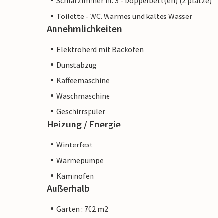
Schlafzimmer nr. 3 - Doppelbett(en) (2 plätze)
Toilette - WC. Warmes und kaltes Wasser
Annehmlichkeiten
Elektroherd mit Backofen
Dunstabzug
Kaffeemaschine
Waschmaschine
Geschirrspüler
Heizung / Energie
Winterfest
Wärmepumpe
Kaminofen
Außerhalb
Garten : 702 m2