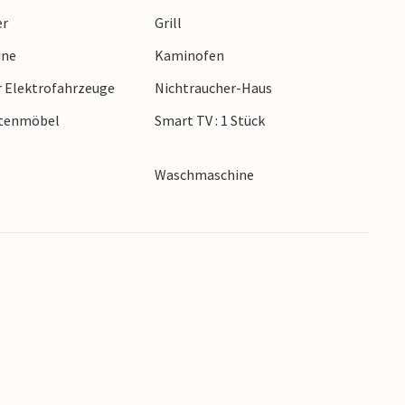
er
Grill
ine
Kaminofen
r Elektrofahrzeuge
Nichtraucher-Haus
rtenmöbel
Smart TV : 1 Stück
Waschmaschine