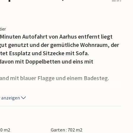
out of 5
tier
 Minuten Autofahrt von Aarhus entfernt liegt
t gut genutzt und der gemütliche Wohnraum, der
etet Essplatz und Sitzecke mit Sofa.
 davon mit Doppelbetten und eins mit
and mit blauer Flagge und einem Badesteg.
Strand geprägt.
 anzeigen
Sie frische Waren für Ihre Mahlzeiten kaufen
ten Restaurants in einem Radius von nur wenigen
etbane sind Sie schnell in Aarhus zu einem
.
90 m2
Garten : 702 m2