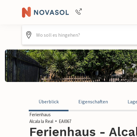
+4940688715475
Überblick
Eigenschaften
Lag
Ferienhaus
Alcala la Real
EAI067
Ferienhaus - Alcal