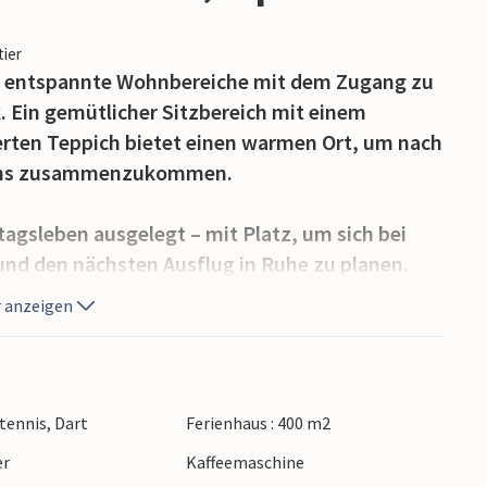
tier
et entspannte Wohnbereiche mit dem Zugang zu
Ein gemütlicher Sitzbereich mit einem
rten Teppich bietet einen warmen Ort, um nach
iens zusammenzukommen.
ltagsleben ausgelegt – mit Platz, um sich bei
nd den nächsten Ausflug in Ruhe zu planen.
 für eine erfrischende Abkühlung zur
 anzeigen
n Besichtigungstouren brauchen.
 steht, können Sie nach Alcalá la Real
 Cafés und Restaurants finden. Alcalá la Real ist
htennis, Dart
Ferienhaus : 400 m2
e für die eindrucksvolle Festung La Mota berühmt
er
Kaffeemaschine
standenen Hügeln thront. Besucherinnen und