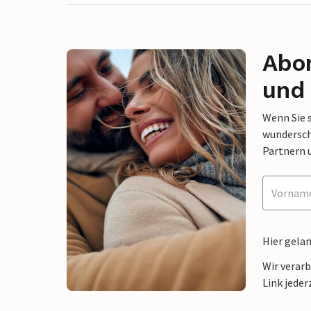
Abon
und 
Wenn Sie 
wunderschö
Partnern 
Hier gela
Wir verar
Link jeder