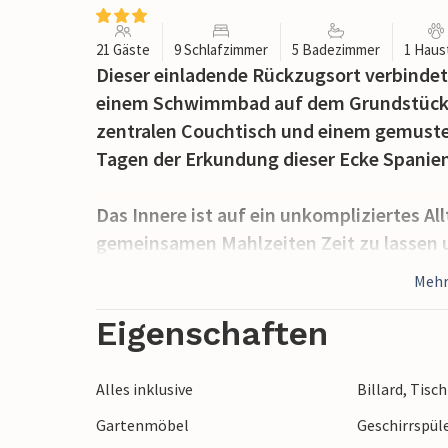
21 Gäste
9 Schlafzimmer
5 Badezimmer
1 Haus
Dieser einladende Rückzugsort verbind
einem Schwimmbad auf dem Grundstück. 
zentralen Couchtisch und einem gemuste
Tagen der Erkundung dieser Ecke Span
Das Innere ist auf ein unkompliziertes Al
gemeinsamen Mahlzeiten Zeit zu lassen u
Draußen steht Ihnen das Becken jederzeit
Mehr
Verfügung, wenn Sie eine Pause von Ihre
Eigenschaften
Wenn Ihnen der Sinn nach Unternehmungen
hinüberfahren, wo Sie örtliche Geschäfte,
Alles inklusive
Billard, Tisc
eine historische Stadt in Andalusien, di
Gartenmöbel
Geschirrspül
ist, die über den umliegenden, olivenbe