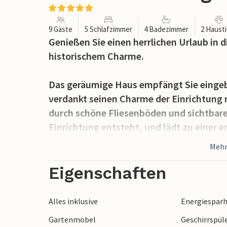
9 Gäste
5 Schlafzimmer
4 Badezimmer
2 Haust
Genießen Sie einen herrlichen Urlaub in
historischem Charme.
Das geräumige Haus empfängt Sie eingebet
verdankt seinen Charme der Einrichtung 
durch schöne Fliesenböden und sichtbare
Einrichtung entsteht, und lädt zu einer 
nach Ihren Aktivitäten in der Umgebung 
Mehr
spät in den Abend am Kamin.
Eigenschaften
Verbringen Sie wunderbare Stunden im Fre
sehen Sie den Kindern beim Spielen zu, d
Alles inklusive
Energiespar
oder nach Ihren Ausflügen noch bei eine
Gartenmöbel
Geschirrspül