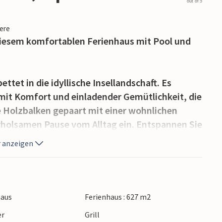
out of 5
iere
 diesem komfortablen Ferienhaus mit Pool und
tet in die idyllische Insellandschaft. Es
mit Komfort und einladender Gemütlichkeit, die
 Holzbalken gepaart mit einer wohnlichen
erholsamen Pause vom Alltag ein. Entspannen Sie
in gemütlichem Rahmen und plaudern Sie bis
 anzeigen
ien, erfrischen Sie sich im großzügigen Pool,
ie Terrasse lädt dazu ein, die Sonne zu genießen
haus
Ferienhaus : 627 m2
m Glas Wein zusammen zu sitzen.
er
Grill