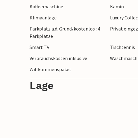
Kaffeemaschine
Kamin
Spazieren Sie durch die malerischen Gas
Ambiente eines traditionellen mallorqui
Klimaanlage
Luxury Colle
der Serra de Tramuntana liegt nur wenig
Parkplatz a.d. Grund/kostenlos : 4
Privat einge
Wanderungen oder Fahrradtouren und gen
Parkplätze
Berge und das Meer.
Smart TV
Tischtennis
Verbrauchskosten inklusive
Waschmasch
Willkommenspaket
Lage