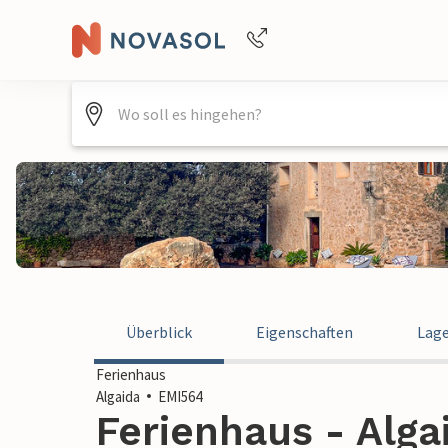
+4940688715475
Überblick
Eigenschaften
Lag
Ferienhaus
Algaida
EMI564
Ferienhaus - Alga