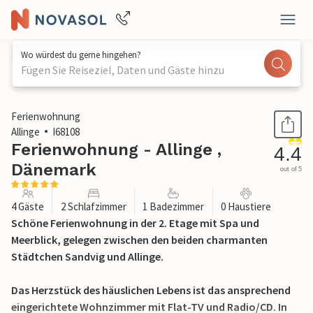
Wo würdest du gerne hingehen?
Fügen Sie Reiseziel, Daten und Gäste hinzu
1 / 29
Ferienwohnung
Allinge
I68108
Ferienwohnung - Allinge ,
4.4
Dänemark
out of 5
4 Gäste
2 Schlafzimmer
1 Badezimmer
0 Haustiere
Schöne Ferienwohnung in der 2. Etage mit Spa und
Meerblick, gelegen zwischen den beiden charmanten
Städtchen Sandvig und Allinge.
Das Herzstück des häuslichen Lebens ist das ansprechend
eingerichtete Wohnzimmer mit Flat-TV und Radio/CD. In