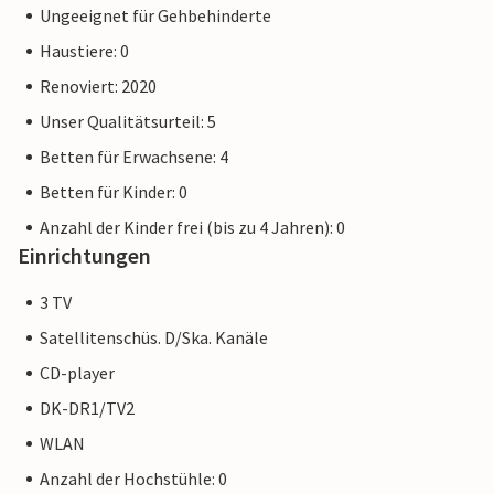
erinnerungswürdigem Urlaub in dieser wunderschönen
Ungeeignet für Gehbehinderte
Ferienwohnung am Meer.
Haustiere: 0
Renoviert: 2020
Hinweis: Die Wohnung ist aufgrund des Zugangs über eine
Außentreppe nicht für Personen mit Gehbehinderung
Unser Qualitätsurteil: 5
geeignet.
Betten für Erwachsene: 4
Betten für Kinder: 0
Anzahl der Kinder frei (bis zu 4 Jahren): 0
Einrichtungen
3 TV
Satellitenschüs. D/Ska. Kanäle
CD-player
DK-DR1/TV2
WLAN
Anzahl der Hochstühle: 0