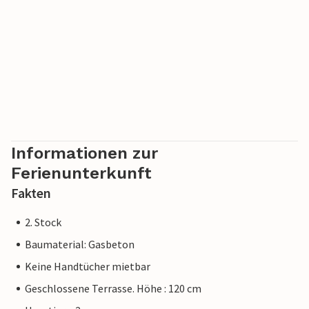
Sand unter den Füßen und lassen Sie sich die frische
Meeresbrise um die Nase wehen.
Informationen zur
Ferienunterkunft
Fakten
2. Stock
Baumaterial: Gasbeton
Keine Handtücher mietbar
Geschlossene Terrasse. Höhe : 120 cm