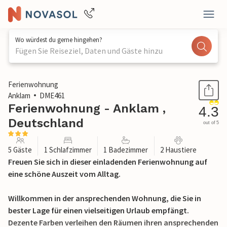
Wo würdest du gerne hingehen?
Fügen Sie Reiseziel, Daten und Gäste hinzu
1 / 19
Ferienwohnung
Anklam
DME461
Ferienwohnung - Anklam ,
4.3
Deutschland
out of 5
5 Gäste
1 Schlafzimmer
1 Badezimmer
2 Haustiere
Freuen Sie sich in dieser einladenden Ferienwohnung auf
eine schöne Auszeit vom Alltag.
Willkommen in der ansprechenden Wohnung, die Sie in
bester Lage für einen vielseitigen Urlaub empfängt.
Dezente Farben verleihen den Räumen ihren ansprechenden