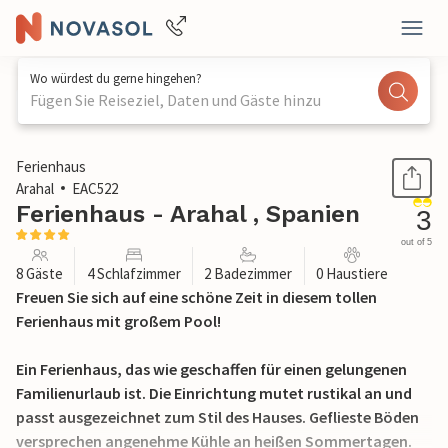
Wo würdest du gerne hingehen?
Fügen Sie Reiseziel, Daten und Gäste hinzu
1 / 48
Ferienhaus
Arahal
EAC522
Ferienhaus - Arahal , Spanien
3
out of 5
8 Gäste
4 Schlafzimmer
2 Badezimmer
0 Haustiere
Freuen Sie sich auf eine schöne Zeit in diesem tollen
Ferienhaus mit großem Pool!
Ein Ferienhaus, das wie geschaffen für einen gelungenen
Familienurlaub ist. Die Einrichtung mutet rustikal an und
passt ausgezeichnet zum Stil des Hauses. Geflieste Böden
versprechen angenehme Kühle an heißen Sommertagen.