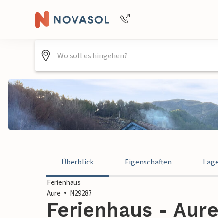
+4940688715475
Überblick
Eigenschaften
Lag
Ferienhaus
Aure
N29287
Ferienhaus - Aur