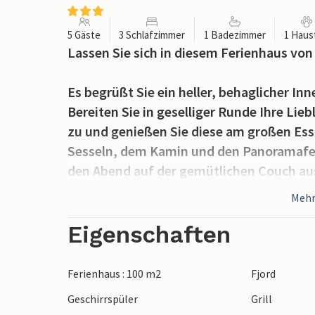
5 Gäste
3 Schlafzimmer
1 Badezimmer
1 Haus
Lassen Sie sich in diesem Ferienhaus von
Es begrüßt Sie ein heller, behaglicher In
Bereiten Sie in geselliger Runde Ihre Lie
zu und genießen Sie diese am großen E
Sesseln, dem Kamin und den Panoramafen
den Abend auf der gemütlichen Couch aus
Buch oder einem Film bequem. Fühlen Sie
Mehr
Der Außenbereich begeistert mit einem we
Eigenschaften
Genießen Sie ruhige Stunden auf der Terr
stimmungsvollen Grillabenden und bewu
Ferienhaus : 100 m2
Fjord
Lassen Sie die Kinder auf der Wiese spiel
Geschirrspüler
Grill
genießen.