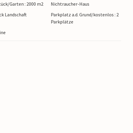
ück/Garten : 2000 m2
Nichtraucher-Haus
 Fjorden oder entdecken Sie Trondheim,
k Landschaft
Parkplatz a.d. Grund/kostenlos : 2
ieren Sie leckere Fischgerichte. Erkunden Sie
Parkplätze
flug. Genießen Sie die Ruhe und laden Sie neue
ine
ung auf.