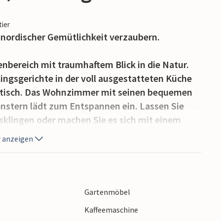
tier
 nordischer Gemütlichkeit verzaubern.
nenbereich mit traumhaftem Blick in die Natur.
blingsgerichte in der voll ausgestatteten Küche
sstisch. Das Wohnzimmer mit seinen bequemen
stern lädt zum Entspannen ein. Lassen Sie
klingen oder machen Sie es sich mit einem
 sich wie zu Hause.
 anzeigen
itläufigen Garten und einem Grillplatz.
asse, lauschen Sie der Natur bei
ndern Sie den Sternenhimmel am Lagerfeuer.
Gartenmöbel
en, während Sie die herrliche Landschaft
Kaffeemaschine