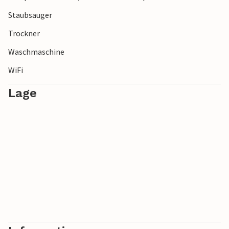
Viel Vergnügen im Urlaub in dem gemütlichen Ferienhaus!
Staubsauger
Trockner
Waschmaschine
WiFi
Lage