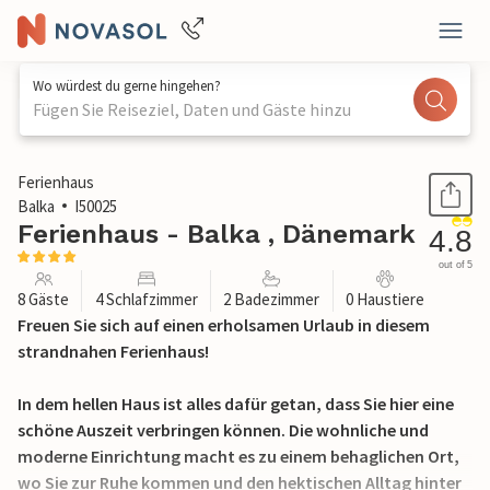
Wo würdest du gerne hingehen?
Fügen Sie Reiseziel, Daten und Gäste hinzu
1 / 34
Ferienhaus
Balka
I50025
Ferienhaus - Balka , Dänemark
4.8
out of 5
8 Gäste
4 Schlafzimmer
2 Badezimmer
0 Haustiere
Freuen Sie sich auf einen erholsamen Urlaub in diesem
strandnahen Ferienhaus!
In dem hellen Haus ist alles dafür getan, dass Sie hier eine
schöne Auszeit verbringen können. Die wohnliche und
moderne Einrichtung macht es zu einem behaglichen Ort,
wo Sie zur Ruhe kommen und den hektischen Alltag hinter