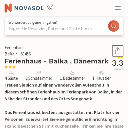
Wo würdest du gerne hingehen?
Fügen Sie Reiseziel, Daten und Gäste hinzu
1 / 21
Ferienhaus
Balka
I63456
Ferienhaus - Balka , Dänemark
3.3
out of 5
4 Gäste
2 Schlafzimmer
1 Badezimmer
1 Haustier
Freuen Sie sich auf einen wundervollen Aufenthalt in
diesem schönen Ferienhaus im Ferienpark von Balka, in der
Nähe des Strandes und des Ortes Snogebæk.
Das Ferienhaus ist bestens ausgestattet mit Platz für vier
Personen. Es erwartet Sie eine gemütliche Einrichtung im
skandinavischen Stil mit Küchenzeile. Trinken Sie Ihre Tasse