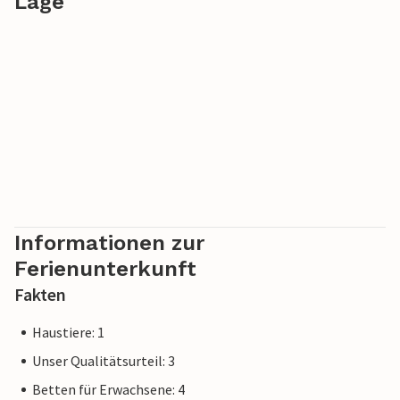
Lage
Geschäfte, eine Räucherei und einen gemütlichen kleinen
Inselhafen.
In einer wunderschönen Ecke der Sonneninsel Bornholms
sind fantastische Tage für die ganze Familie
vorprogrammiert.
Informationen zur
Ferienunterkunft
Fakten
Haustiere: 1
Unser Qualitätsurteil: 3
Betten für Erwachsene: 4