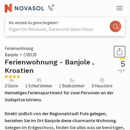
Wo würdest du gerne hingehen?
Fügen Sie Reiseziel, Daten und Gäste hinzu
1 / 28
Ferienwohnung
Banjole
CIB529
Ferienwohnung - Banjole ,
5
Kroatien
out of
5
2 Gäste
1 Schlafzimmer
1 Badezimmer
0 Haustiere
Heimeliges Ferienapartment für zwei Personen an der
Südspitze Istriens.
Direkt südlich von der Regionalstadt Pula gelegen,
beziehen Sie im Ort Banjole diese charmante Wohnung.
Gelegen im Erdgeschoss, finden Sie alles was sie benötigen,