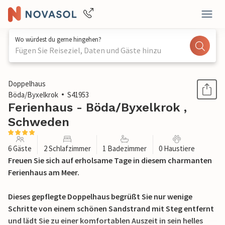
Wo würdest du gerne hingehen?
Fügen Sie Reiseziel, Daten und Gäste hinzu
1 / 13
Doppelhaus
Böda/Byxelkrok
S41953
Ferienhaus - Böda/Byxelkrok ,
Schweden
6 Gäste
2 Schlafzimmer
1 Badezimmer
0 Haustiere
Freuen Sie sich auf erholsame Tage in diesem charmanten
Ferienhaus am Meer.
Dieses gepflegte Doppelhaus begrüßt Sie nur wenige
Schritte von einem schönen Sandstrand mit Steg entfernt
und lädt Sie zu einer komfortablen Auszeit in sein helles