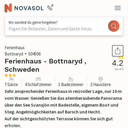
Wo würdest du gerne hingehen?
Fügen Sie Reiseziel, Daten und Gäste hinzu
1 / 21
Ferienhaus
Bottnaryd
S04506
Ferienhaus - Bottnaryd ,
4.2
Schweden
out of 5
7 Gäste
4 Schlafzimmer
1 Badezimmer
2 Haustiere
Sehr ansprechender Ferienhaus in reizvoller Lage, nur 10 m
vom Wasser. Genießen Sie das atemberaubende Panorama
über den See Svansjön mit Badestelle, eigenem Boot und
Steg. Angelmöglichkeiten auf Barsch und Hecht.
Auf der sichtgeschützten Terrasse können Sie sich gut
erholen.