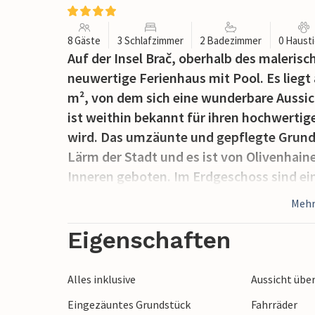
8 Gäste
3 Schlafzimmer
2 Badezimmer
0 Haust
Auf der Insel Brač, oberhalb des malerisc
neuwertige Ferienhaus mit Pool. Es liegt
m², von dem sich eine wunderbare Aussich
ist weithin bekannt für ihren hochwertig
wird. Das umzäunte und gepflegte Grund
Lärm der Stadt und es ist von Olivenhai
Inneren geboten. Im Erdgeschoss sind ei
sowie ein Wohnzimmer mit Ausgang zur 
Mehr
ersten Stock sind zwei Schlafzimmer (Da
Nr. 3 verfügt über ein eigenes Badezimm
Eigenschaften
Eingang. Der erfrischende Pool, Sonnenb
Wohlfühlen und Entspannen, während Bad
Alles inklusive
Aussicht übe
Spaß im Urlaub sorgen. Zufahrt auf den 
Eingezäuntes Grundstück
Fahrräder