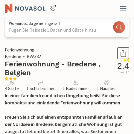
Wo würdest du gerne hingehen?
Fügen Sie Reiseziel, Daten und Gäste hinzu
1 / 19
Ferienwohnung
Bredene
BVA382
Ferienwohnung - Bredene ,
2.4
Belgien
out of 5
4 Gäste
1 Schlafzimmer
1 Badezimmer
1 Haustier
In einer familienfreundlichen Umgebung heißt Sie diese
kompakte und einladende Ferienwohnung willkommen.
Freuen Sie sich auf einen entspannten Familienurlaub an
der Nordsee in Bredene. Die gemütliche Wohnung ist gut
ausgestattet und bietet Ihnen alles, was Sie für einen