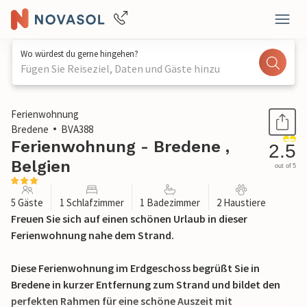
Wo würdest du gerne hingehen?
Fügen Sie Reiseziel, Daten und Gäste hinzu
1 / 18
Ferienwohnung
Bredene
BVA388
Ferienwohnung - Bredene ,
2.5
Belgien
out of 5
5 Gäste
1 Schlafzimmer
1 Badezimmer
2 Haustiere
Freuen Sie sich auf einen schönen Urlaub in dieser
Ferienwohnung nahe dem Strand.
Diese Ferienwohnung im Erdgeschoss begrüßt Sie in
Bredene in kurzer Entfernung zum Strand und bildet den
perfekten Rahmen für eine schöne Auszeit mit