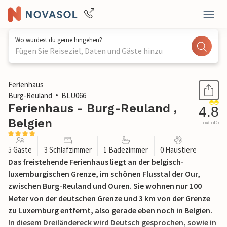
Wo würdest du gerne hingehen?
Fügen Sie Reiseziel, Daten und Gäste hinzu
1 / 24
Ferienhaus
Burg-Reuland
BLU066
Ferienhaus - Burg-Reuland ,
4.8
Belgien
out of 5
5 Gäste
3 Schlafzimmer
1 Badezimmer
0 Haustiere
Das freistehende Ferienhaus liegt an der belgisch-
luxemburgischen Grenze, im schönen Flusstal der Our,
zwischen Burg-Reuland und Ouren. Sie wohnen nur 100
Meter von der deutschen Grenze und 3 km von der Grenze
zu Luxemburg entfernt, also gerade eben noch in Belgien.
In diesem Dreiländereck wird Deutsch gesprochen, sowie in