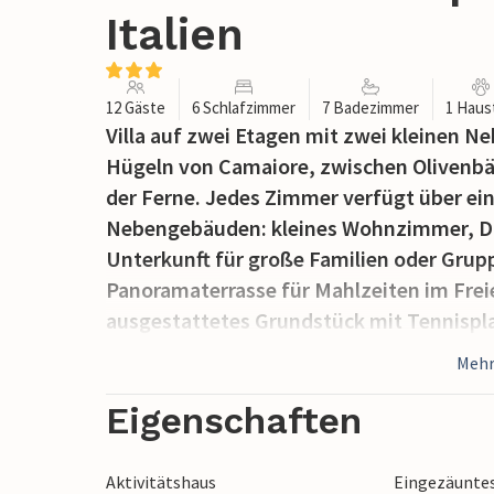
Italien
12 Gäste
6 Schlafzimmer
7 Badezimmer
1 Haus
Villa auf zwei Etagen mit zwei kleinen 
Hügeln von Camaiore, zwischen Olivenbäu
der Ferne. Jedes Zimmer verfügt über ein
Nebengebäuden: kleines Wohnzimmer, Do
Unterkunft für große Familien oder Gru
Panoramaterrasse für Mahlzeiten im Freie
ausgestattetes Grundstück mit Tennispl
Außendusche. Die bekanntesten Badeorte 
Mehr
sind leicht erreichbar: 5 km von Lido di C
6 km Marina di Pietrasanta, 12 km das m
Eigenschaften
Pietrasanta , 28 km Lucca mit seinen Be
Turm (Flughafen).
Aktivitätshaus
Eingezäunte