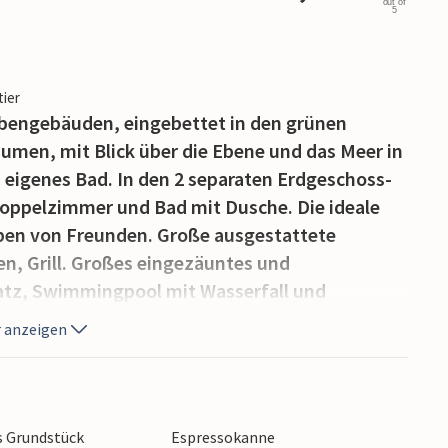
out of
5
tier
Nebengebäuden, eingebettet in den grünen
men, mit Blick über die Ebene und das Meer in
 eigenes Bad. In den 2 separaten Erdgeschoss-
ppelzimmer und Bad mit Dusche. Die ideale
ppen von Freunden. Große ausgestattete
n, Grill. Großes eingezäuntes und
atz, Swimmingpool mit Wasserfall und
der Versilia-Küste mit feinen Sandstränden
 anzeigen
amaiore mit Geschäften aller Art, 5 km Viareggio,
ondäne Forte dei Marmi. 6 km Camaiore, 7 km
festigungsmauern, 37 km Pisa mit dem schiefen
s Grundstück
Espressokanne