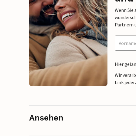
Wenn Sie 
wunderschö
Partnern 
Hier gela
Wir verar
Link jeder
Ansehen