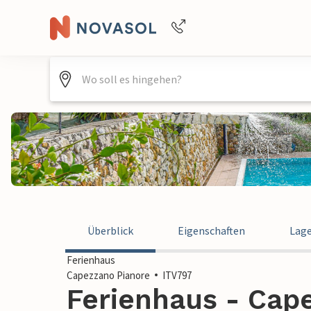
+4940688715475
Überblick
Eigenschaften
Lag
Ferienhaus
Capezzano Pianore
ITV797
Ferienhaus - Cape