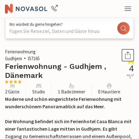
Wo würdest du gerne hingehen?
Fügen Sie Reiseziel, Daten und Gäste hinzu
1 / 20
Ferienwohnung
Gudhjem
I57165
Ferienwohnung - Gudhjem ,
4
Dänemark
out of
5
2 Gäste
Studio
1 Badezimmer
0 Haustiere
Moderne und schön eingerichtete Ferienwohnung mit
wunderschönem Panoramablick auf das Meer.
Die Wohnung befindet sich im Ferienhotel Casa Blanca mit
einer fantastischen Lage mitten in Gudhjem. Es gibt
Zugang zu Gemeinschaftsterrassen und einem Außenpool,