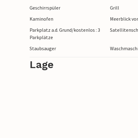
Freuen Sie sich auf eine fantastische Zeit
Geschirrspüler
Grill
Kaminofen
Meerblick vo
Parkplatz a.d. Grund/kostenlos : 3
Satellitensc
Parkplätze
Staubsauger
Waschmasch
Lage