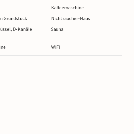
!
Kaffeemaschine
m Grundstück
Nichtraucher-Haus
hüssel, D-Kanäle
Sauna
ine
WiFi