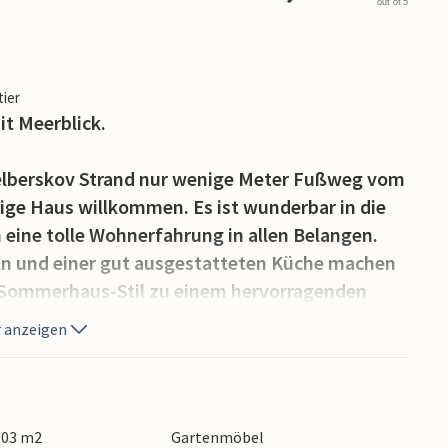
out of 5
tier
it Meerblick.
elberskov Strand nur wenige Meter Fußweg vom
ige Haus willkommen. Es ist wunderbar in die
eine tolle Wohnerfahrung in allen Belangen.
n und einer gut ausgestatteten Küche machen
n Sommerhaus-Stil zu einem hervorragenden
spannen.
 anzeigen
n an der Feuerschale gemütlich, oder drinnen
tlang, vielleicht bis zum Mariagerfjord.
hkeit werden hier voll auf Ihre Kosten kommen.
 103 m2
Gartenmöbel