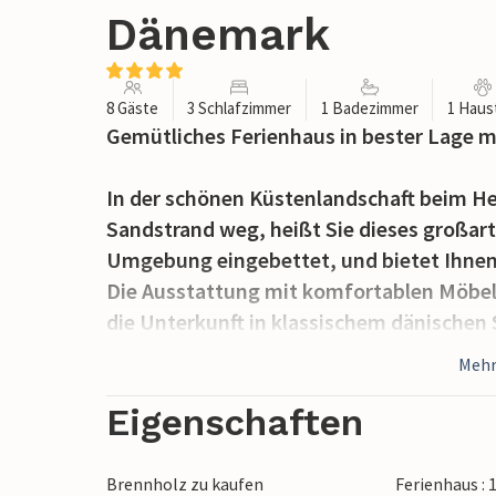
Dänemark
8 Gäste
3 Schlafzimmer
1 Badezimmer
1 Haus
Gemütliches Ferienhaus in bester Lage m
In der schönen Küstenlandschaft beim H
Sandstrand weg, heißt Sie dieses großart
Umgebung eingebettet, und bietet Ihnen 
Die Ausstattung mit komfortablen Möbel
die Unterkunft in klassischem dänische
Aufenthaltsort zum Wohlfühlen und Ent
Mehr
Machen Sie es sich je nach Wetter drauße
Eigenschaften
vor dem Kamin - Laufen Sie den Strand en
Naturliebhaber und Freunde der Behaglic
Brennholz zu kaufen
Ferienhaus :