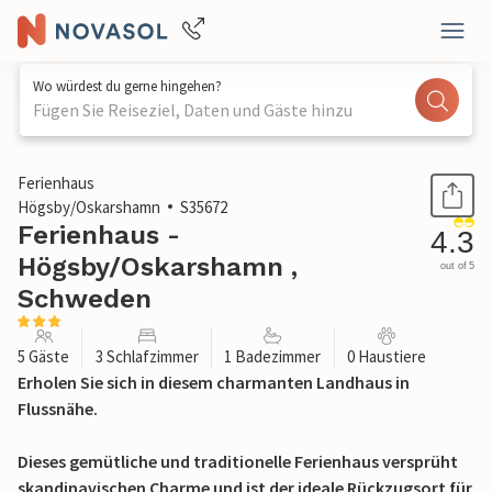
Wo würdest du gerne hingehen?
Fügen Sie Reiseziel, Daten und Gäste hinzu
1 / 18
Ferienhaus
Högsby/Oskarshamn
S35672
Ferienhaus -
4.3
Högsby/Oskarshamn ,
out of 5
Schweden
5 Gäste
3 Schlafzimmer
1 Badezimmer
0 Haustiere
Erholen Sie sich in diesem charmanten Landhaus in
Flussnähe.
Dieses gemütliche und traditionelle Ferienhaus versprüht
skandinavischen Charme und ist der ideale Rückzugsort für