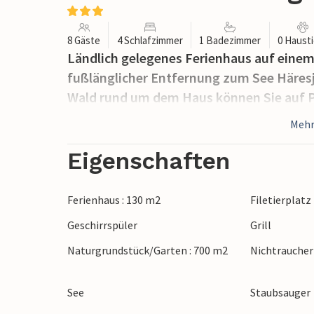
8 Gäste
4 Schlafzimmer
1 Badezimmer
0 Haust
Ländlich gelegenes Ferienhaus auf einem
fußlänglicher Entfernung zum See Häres
Wald rund um dem Haus können Sie auf P
Mehr
Eigenschaften
Ferienhaus : 130 m2
Filetierplatz
Geschirrspüler
Grill
Naturgrundstück/Garten : 700 m2
Nichtrauche
See
Staubsauger