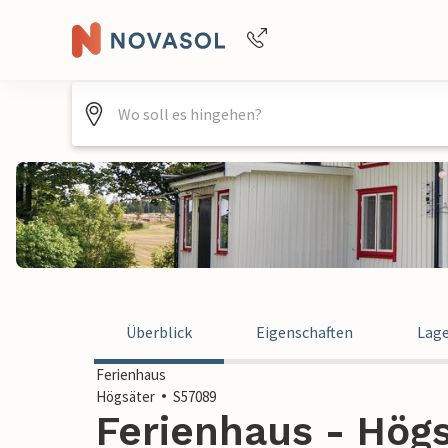
+4940688715475
Überblick
Eigenschaften
Lag
Ferienhaus
Högsäter
S57089
Ferienhaus - Hög