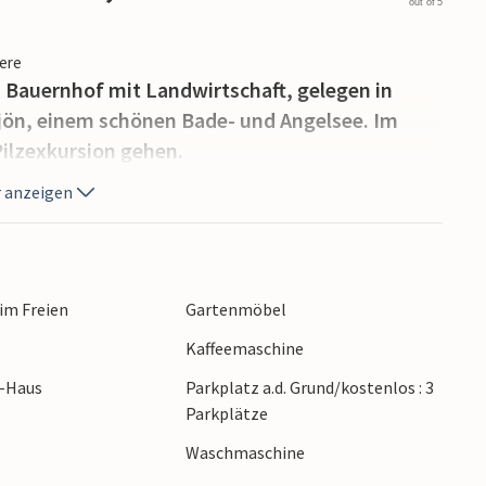
out of 5
iere
 Bauernhof mit Landwirtschaft, gelegen in
jön, einem schönen Bade- und Angelsee. Im
ilzexkursion gehen.
 anzeigen
 im Freien
Gartenmöbel
Kaffeemaschine
r-Haus
Parkplatz a.d. Grund/kostenlos : 3
Parkplätze
Waschmaschine