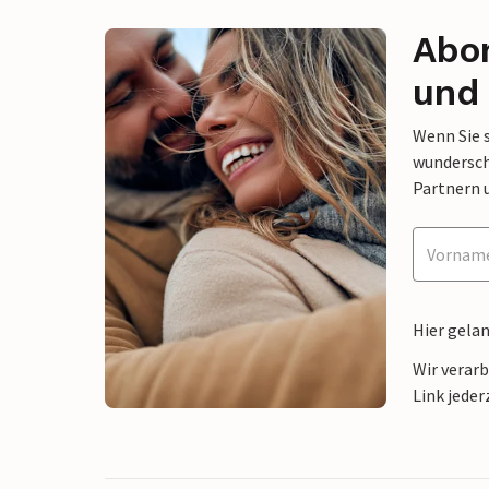
Abon
und 
Wenn Sie 
wunderschö
Partnern 
Hier gela
Wir verar
Link jeder