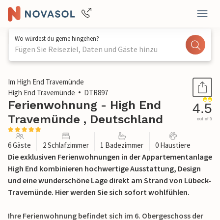
Wo würdest du gerne hingehen?
Fügen Sie Reiseziel, Daten und Gäste hinzu
1 / 37
Im High End Travemünde
High End Travemünde
DTR897
Ferienwohnung - High End
4.5
Travemünde , Deutschland
out of 5
6 Gäste
2 Schlafzimmer
1 Badezimmer
0 Haustiere
Die exklusiven Ferienwohnungen in der Appartementanlage
High End kombinieren hochwertige Ausstattung, Design
und eine wunderschöne Lage direkt am Strand von Lübeck-
Travemünde. Hier werden Sie sich sofort wohlfühlen.
Ihre Ferienwohnung befindet sich im 6. Obergeschoss der