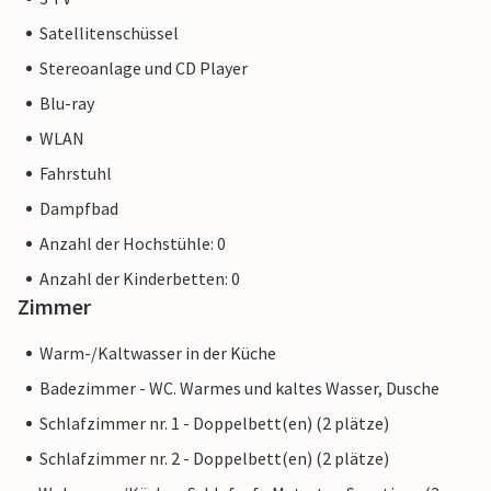
direkt an der Promenade. Schiffsausflüge und Segeltouren
Satellitenschüssel
können Sie direkt vor Ort buchen. Auch weitere
Stereoanlage und CD Player
Ostseebäder sowie die Hansestädte Lübeck und Hamburg
sind für einen Ausflug gut zu erreichen.
Blu-ray
Zur Travemünder Woche verwandelt sich die Promenade
WLAN
vor dem High End einmal im Jahr (ca. Ende Juli) in ein
Fahrstuhl
großes Familienfest mit Segelsport, Gastronomie und
Bühnenprogramm. Als Gast im High End sind Sie also
Dampfbad
mitten im Geschehen und können das traditionsreiche Fest
Anzahl der Hochstühle: 0
direkt vor der Haustür genießen.
Anzahl der Kinderbetten: 0
Zimmer
Warm-/Kaltwasser in der Küche
Badezimmer - WC. Warmes und kaltes Wasser, Dusche
Schlafzimmer nr. 1 - Doppelbett(en) (2 plätze)
Schlafzimmer nr. 2 - Doppelbett(en) (2 plätze)