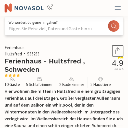
Wo würdest du gerne hingehen?
Fügen Sie Reiseziel, Daten und Gäste hinzu
1 / 40
Ferienhaus
Hultsfred
S35233
Ferienhaus - Hultsfred ,
4.9
Schweden
out of 5
10 Gäste
5 Schlafzimmer
2 Badezimmer
2 Haustiere
Hier wohnen Sie mitten in Hultsfred in einem großzügigen
Ferienhaus auf drei Etagen. Großer verglaster Außenraum
und auf dem Balkon ein Whirlpool, der in den
Wintermonaten in den Wellnessbereich im Untergeschoss
verlegt wird. Im Wellnessbereich des Hauses finden Sie auch
eine Sauna und einen schön eingerichteten Ruhebereich.