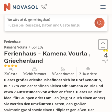
Wo würdest du gerne hingehen?
Fügen Sie Reiseziel, Daten und Gäste hinzu
1 / 49
Ferienhaus
Kamena Vourla
GST102
Ferienhaus - Kamena Vourla ,
4
Griechenland
out of
5
20 Gäste
9 Schlafzimmer
8 Badezimmer
2 Haustiere
Dieses große Ferienhaus befindet sich im Dorf Kenourio,
nur 3 km von der schönen Kleinstadt Kamena Vourla und
etwa 2 Autostunden von Athen entfernt. Dieses Haus ist
ideal für Gruppen oder Familien (es gibt auch einen Annex).
Sie werden den umzäunten Garten, den großen
Swimmingpool sowie einen Grillplatz genießen. Der