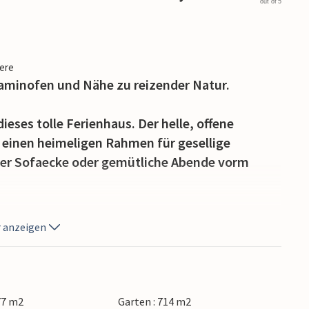
out of 5
iere
aminofen und Nähe zu reizender Natur.
dieses tolle Ferienhaus. Der helle, offene
 einen heimeligen Rahmen für gesellige
er Sofaecke oder gemütliche Abende vorm
iner draußen herumschnüffeln und die Kinder auf
 anzeigen
en Gartenmöbeln entspannen oder sich bei einer
de und bietet ruhevolle Atmosphäre,
77 m2
Garten : 714 m2