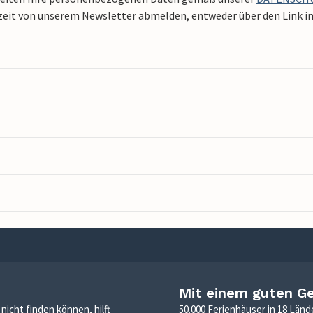
zeit von unserem Newsletter abmelden, entweder über den Link in 
Mit einem guten G
icht finden können, hilft
50.000 Ferienhäuser in 18 Länd