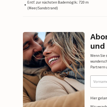
Entf. zur nächsten Bademöglk.: 720 m
(Meer/Sandstrand)
Abon
und 
Wenn Sie 
wunderschö
Partnern 
Hier gela
Wir verar