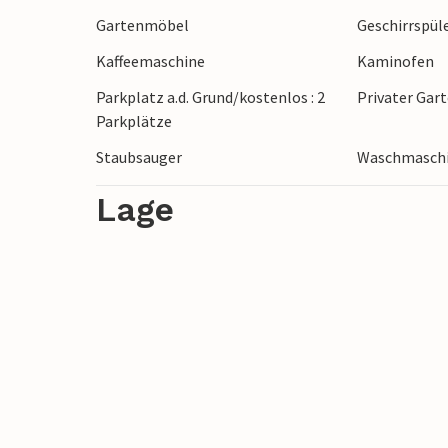
wunderschöne Sandstrände und fantastis
Gartenmöbel
Geschirrspül
gemütliche, maritime Atmosphäre von Ka
Kaffeemaschine
Kaminofen
leckeres Fischgericht und lassen Sie sic
nieder.
Parkplatz a.d. Grund/kostenlos : 2
Privater Gar
Parkplätze
Freuen Sie sich auf einen erholsamen Ur
Staubsauger
Waschmasch
Lage