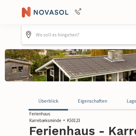
+4940688715475
Überblick
Eigenschaften
Lag
Ferienhaus
Karrebæksminde
K50123
Ferienhaus - Kar