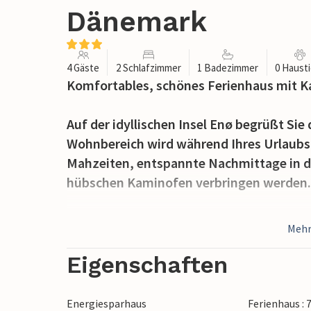
Dänemark
4 Gäste
2 Schlafzimmer
1 Badezimmer
0 Haust
Komfortables, schönes Ferienhaus mit K
Auf der idyllischen Insel Enø begrüßt Sie 
Wohnbereich wird während Ihres Urlaubs
Mahzeiten, entspannte Nachmittage in d
hübschen Kaminofen verbringen werden.
Lassen Sie an sonnigen Tagen die Vierbe
Mehr
der Grünfläche spielen, während Sie in d
Runde Backgammon vergnügen.
Eigenschaften
Enø liegt in der Bucht von Karrebæksmin
Energiesparhaus
Ferienhaus : 