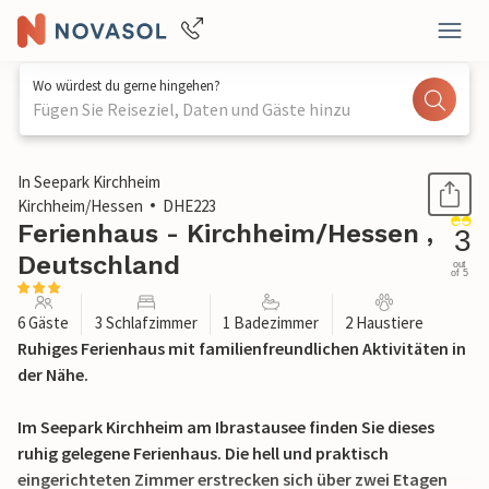
Wo würdest du gerne hingehen?
Fügen Sie Reiseziel, Daten und Gäste hinzu
1 / 15
In Seepark Kirchheim
Kirchheim/Hessen
DHE223
Ferienhaus - Kirchheim/Hessen ,
3
Deutschland
out
of 5
6 Gäste
3 Schlafzimmer
1 Badezimmer
2 Haustiere
Ruhiges Ferienhaus mit familienfreundlichen Aktivitäten in
der Nähe.
Im Seepark Kirchheim am Ibrastausee finden Sie dieses
ruhig gelegene Ferienhaus. Die hell und praktisch
eingerichteten Zimmer erstrecken sich über zwei Etagen