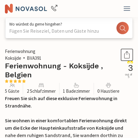
Wo würdest du gerne hingehen?
Fügen Sie Reiseziel, Daten und Gäste hinzu
1 / 21
Ferienwohnung
Koksijde
BVA391
Ferienwohnung - Koksijde ,
3
Belgien
out of
5
5 Gäste
2 Schlafzimmer
1 Badezimmer
0 Haustiere
Freuen Sie sich auf diese exklusive Ferienwohnung in
Strandnähe.
Sie wohnen in einer komfortablen Ferienwohnung direkt
um die Ecke der Haupteinkaufsstraße von Koksijde und
nahe dem ruhigen Sandstrand, Sie wandern dorthin zu