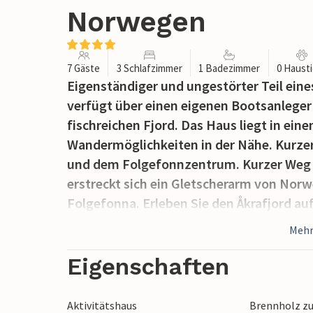
Norwegen
7 Gäste
3 Schlafzimmer
1 Badezimmer
0 Haust
Eigenständiger und ungestörter Teil ein
verfügt über einen eigenen Bootsanleger
fischreichen Fjord. Das Haus liegt in ein
Wandermöglichkeiten in der Nähe. Kurzer
und dem Folgefonnzentrum. Kurzer Weg z
erstreckt sich ein Gletscherarm von Nor
Folgefonna. Erleben Sie den Åkrafjord a
für ein ganz besonderes Naturerlebnis. D
Mehr
Freitzeitaktivitäten bereit, u.a. Tischten
Tolle Tagesausflüge um den Hardangerfjo
Eigenschaften
Nationalparks Folgefonna und Hardange
Stunden nach Bergen mit dem Auto für St
Aktivitätshaus
Brennholz zu