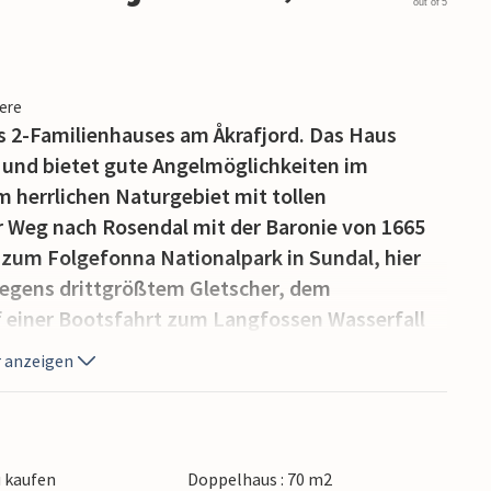
out of 5
iere
es 2-Familienhauses am Åkrafjord. Das Haus
 und bietet gute Angelmöglichkeiten im
em herrlichen Naturgebiet mit tollen
 Weg nach Rosendal mit der Baronie von 1665
um Folgefonna Nationalpark in Sundal, hier
wegens drittgrößtem Gletscher, dem
uf einer Bootsfahrt zum Langfossen Wasserfall
ie Umgebung hält eine Vielzahl an
 anzeigen
nis, Freiluftschach, Spielplätze und Reitstunden.
rd auf den nationalen Touristenrouten der
rvidda. 2 Stunden nach Haugesund und 3
adterlebnisse. Fjord Cruise Rosendal-Bergen
 kaufen
Doppelhaus : 70 m2