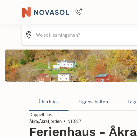
+4940688715475
Überblick
Eigenschaften
Lag
Doppelhaus
Åkra/Åkrafjorden
N18317
Ferienhaus - Åkra