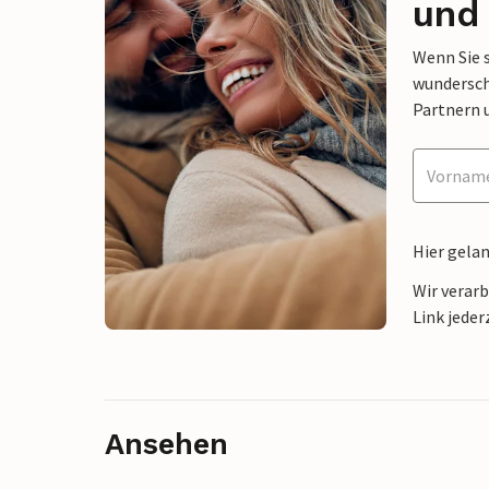
und 
Wenn Sie 
wunderschö
Partnern 
Hier gela
Wir verar
Link jeder
Ansehen