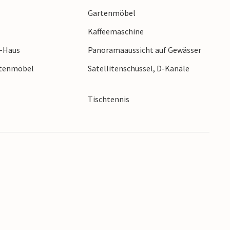
uten zum Skizentrum Fjellhaugen, das im Winter
Gartenmöbel
aus. Kinderbett kann vom Eigentümer geliehen
Kaffeemaschine
r-Haus
Panoramaaussicht auf Gewässer
rtenmöbel
Satellitenschüssel, D-Kanäle
Tischtennis