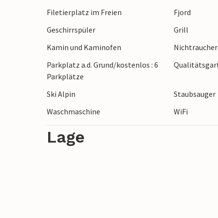
hin und zurück fährt täglich. Nur 30 Min
Filetierplatz im Freien
Fjord
geöffnet ist. N18317-18 ist im selben H
Geschirrspüler
Grill
werden.
Kamin und Kaminofen
Nichtrauche
Parkplatz a.d. Grund/kostenlos : 6
Qualitätsga
Parkplätze
Ski Alpin
Staubsauger
Waschmaschine
WiFi
Lage