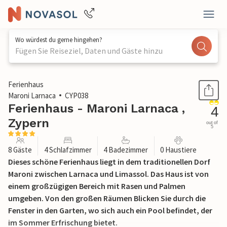
Wo würdest du gerne hingehen?
Fügen Sie Reiseziel, Daten und Gäste hinzu
1 / 25
Ferienhaus
Maroni Larnaca
CYP038
Ferienhaus - Maroni Larnaca ,
4
Zypern
out of
5
8 Gäste
4 Schlafzimmer
4 Badezimmer
0 Haustiere
Dieses schöne Ferienhaus liegt in dem traditionellen Dorf
Maroni zwischen Larnaca und Limassol. Das Haus ist von
einem großzügigen Bereich mit Rasen und Palmen
umgeben. Von den großen Räumen Blicken Sie durch die
Fenster in den Garten, wo sich auch ein Pool befindet, der
im Sommer Erfrischung bietet.