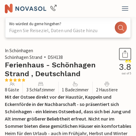
Wo würdest du gerne hingehen?
Fügen Sie Reiseziel, Daten und Gäste hinzu
1 / 12
In Schönhagen
Schönhagen Strand
DSH138
Ferienhaus - Schönhagen
3.8
Strand , Deutschland
out of 5
8 Gäste
3 Schlafzimmer
1 Badezimmer
2 Haustiere
Mit der Ostsee direkt vor der Haustür, Kappeln und
Eckernförde in der Nachbarschaft - so präsentiert sich
Schönhagen - ein kleines Ostseebad, dass sich bei Jung und
Alt immer größerer Beliebtheit erfreut. Nicht nur im
Sommer bieten diese gemütlichen Häuser ein komfortables
Heim für den Urlaub - auch im Frühjahr, Herbst und Winter