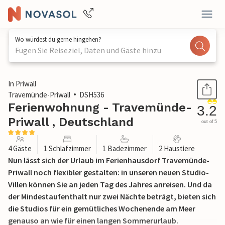
Wo würdest du gerne hingehen?
Fügen Sie Reiseziel, Daten und Gäste hinzu
1 / 22
In Priwall
Travemünde-Priwall
DSH536
Ferienwohnung - Travemünde-
3.2
Priwall , Deutschland
out of 5
4 Gäste
1 Schlafzimmer
1 Badezimmer
2 Haustiere
Nun lässt sich der Urlaub im Ferienhausdorf Travemünde-
Priwall noch flexibler gestalten: in unseren neuen Studio-
Villen können Sie an jeden Tag des Jahres anreisen. Und da
der Mindestaufenthalt nur zwei Nächte beträgt, bieten sich
die Studios für ein gemütliches Wochenende am Meer
genauso an wie für einen langen Sommerurlaub.