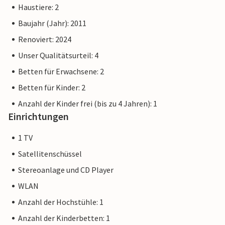
Haustiere: 2
Alle angemeldeten Feriengäste dieses NOVASOL-Objekts
Baujahr (Jahr): 2011
erhalten pro Aufenthalt einen kostenlosen
Renoviert: 2024
Schwimmbadeintritt im Seebad des a-ja in Travemünde.
Bei der Nutzung dieses Angebots ist die einmaligen Hin- und
Unser Qualitätsurteil: 4
Rückfahrt mit der Fähre über die Trave inklusive (nur in
Betten für Erwachsene: 2
Verbindung mit dem Schwimmbadeintritt). Mehr
Betten für Kinder: 2
Informationen erhalten Sie mit Ihren Mietunterlagen oder
beim Servicepersonal vor Ort.
Anzahl der Kinder frei (bis zu 4 Jahren): 1
Einrichtungen
- Baugleiche Ferienobjekte: DSH531 - DSH542
- Einige der Fotos können Wohnbeispiele baugleicher
1 TV
Häuser sein. Die Farbe der Einrichtung und des Hauses kann
Satellitenschüssel
variieren.
Stereoanlage und CD Player
WLAN
Anzahl der Hochstühle: 1
Anzahl der Kinderbetten: 1