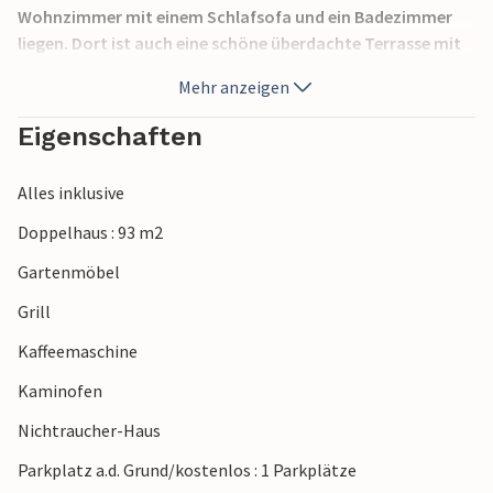
Wohnzimmer mit einem Schlafsofa und ein Badezimmer
liegen. Dort ist auch eine schöne überdachte Terrasse mit
Grill. Im Dachgeschoss sind zwei Schlafzimmer.
Mehr anzeigen
Gegenüber dem Feriendomizil gibt es zwei Ferienhäuser mit
Eigenschaften
Pool (CIL419 und CIL420), es ist möglich sie zu größeren
Gruppen zusammen zu reservieren. Besuchen Sie bekannte
Alles inklusive
touristische Städte Porec, Rovinj und Umag, die während
der Sommermonate viele Unterhaltungsmöglichkeiten
Doppelhaus : 93 m2
bieten.
Gartenmöbel
Grill
Kaffeemaschine
Kaminofen
Nichtraucher-Haus
Parkplatz a.d. Grund/kostenlos : 1 Parkplätze