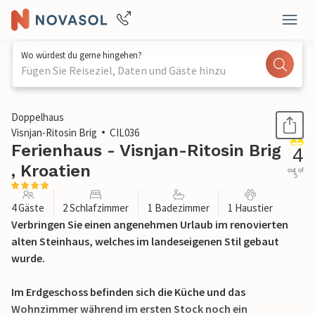
Wo würdest du gerne hingehen?
Fügen Sie Reiseziel, Daten und Gäste hinzu
1 / 16
Doppelhaus
Visnjan-Ritosin Brig
CIL036
Ferienhaus - Visnjan-Ritosin Brig
4
, Kroatien
out of
5
4 Gäste
2 Schlafzimmer
1 Badezimmer
1 Haustier
Verbringen Sie einen angenehmen Urlaub im renovierten
alten Steinhaus, welches im landeseigenen Stil gebaut
wurde.
Im Erdgeschoss befinden sich die Küche und das
Wohnzimmer während im ersten Stock noch ein