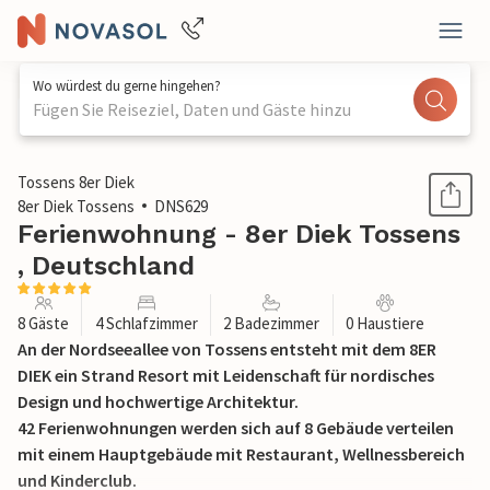
Wo würdest du gerne hingehen?
Fügen Sie Reiseziel, Daten und Gäste hinzu
1 / 26
Tossens 8er Diek
8er Diek Tossens
DNS629
Ferienwohnung - 8er Diek Tossens
, Deutschland
8 Gäste
4 Schlafzimmer
2 Badezimmer
0 Haustiere
An der Nordseeallee von Tossens entsteht mit dem 8ER
DIEK ein Strand Resort mit Leidenschaft für nordisches
Design und hochwertige Architektur.
42 Ferienwohnungen werden sich auf 8 Gebäude verteilen
mit einem Hauptgebäude mit Restaurant, Wellnessbereich
und Kinderclub.