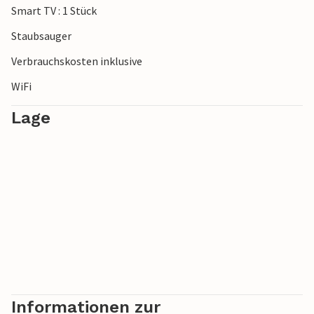
Smart TV : 1 Stück
***Hinweis: Die Anlage befindet sich aktuell noch im Bau.***
Staubsauger
Verbrauchskosten inklusive
WiFi
Lage
Informationen zur