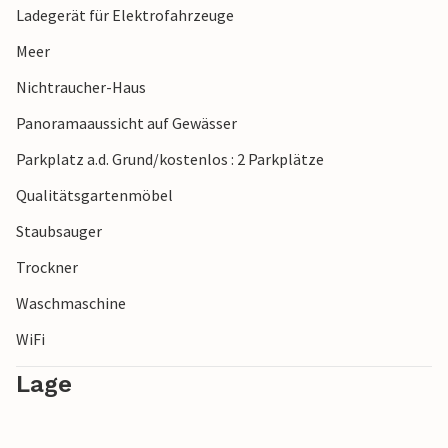
Ladegerät für Elektrofahrzeuge
Fahrradtour entlang der Küste. Auch der breite Sandstrand
von Saksild ist nur wenige Minuten entfernt. In Aarhus,
Meer
Dänemarks zweitgrößter Stadt, erwarten Sie Museen,
Nichtraucher-Haus
Cafés und Boutiquen – ideal für einen abwechslungsreichen
Tagesausflug.
Panoramaaussicht auf Gewässer
Parkplatz a.d. Grund/kostenlos : 2 Parkplätze
Qualitätsgartenmöbel
Staubsauger
Trockner
Waschmaschine
WiFi
Lage