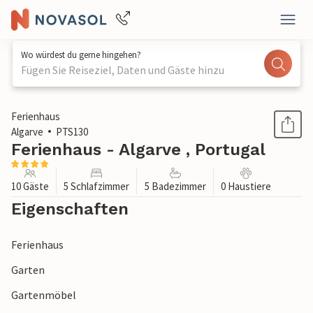
Wo würdest du gerne hingehen?
Fügen Sie Reiseziel, Daten und Gäste hinzu
1 / 25
Ferienhaus
Algarve
PTS130
Ferienhaus - Algarve , Portugal
10 Gäste
5 Schlafzimmer
5 Badezimmer
0 Haustiere
Eigenschaften
Ferienhaus
Garten
Gartenmöbel