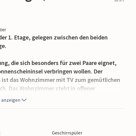
out of 5
tier
er 1. Etage, gelegen zwischen den beiden
ge.
g, die sich besonders für zwei Paare eignet,
nnenscheininsel verbringen wollen. Der
s ist das Wohnzimmer mit TV zum gemütlichen
ch. Das Wohnzimmer steht in offener
sam köstliche Gerichte zubereiten können. Das
 anzeigen
d Fußbodenheizung. Die Wohnung verfügt über
ck auf das Meer - der perfekte Ort, um Ihren
d zu genießen. Sollten Sie mit mehreren Paaren
nnen Sie je nach Verfügbarkeit weitere
l
Geschirrspüler