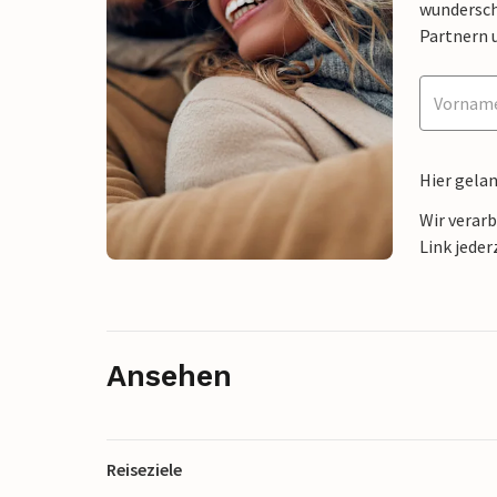
wunderschö
Partnern 
Hier gela
Wir verar
Link jeder
Ansehen
Reiseziele