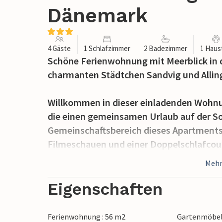
Dänemark
4 Gäste
1 Schlafzimmer
2 Badezimmer
1 Haus
Schöne Ferienwohnung mit Meerblick in d
charmanten Städtchen Sandvig und Allin
Willkommen in dieser einladenden Wohnun
die einen gemeinsamen Urlaub auf der So
Gemeinschaftsbereich dieses Apartment
Filmeschauen und einer Doppelschlafcou
Verbindung mit der Küche, wo Sie gemein
Mehr
Badezimmer verfügt über Dusche, WC un
eine Terrasse mit herrlichem Panoramabli
Eigenschaften
Morgenkaffee oder ein Glas Wein am Aben
oder befreundeten Familien verreisen, kö
Ferienwohnung : 56 m2
Gartenmöbe