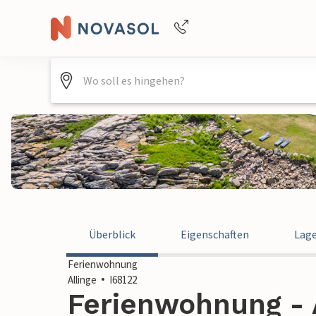
+4940688715475
Überblick
Eigenschaften
Lag
Ferienwohnung
Allinge
I68122
Ferienwohnung - A