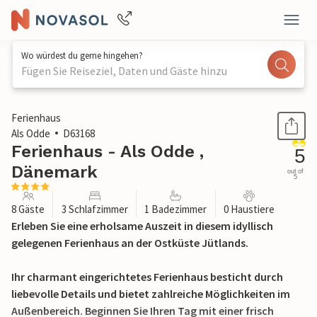
Wo würdest du gerne hingehen?
Fügen Sie Reiseziel, Daten und Gäste hinzu
1 / 22
Ferienhaus
Als Odde
D63168
Ferienhaus - Als Odde ,
5
Dänemark
out of
5
8 Gäste
3 Schlafzimmer
1 Badezimmer
0 Haustiere
Erleben Sie eine erholsame Auszeit in diesem idyllisch
gelegenen Ferienhaus an der Ostküste Jütlands.
Ihr charmant eingerichtetes Ferienhaus besticht durch
liebevolle Details und bietet zahlreiche Möglichkeiten im
Außenbereich. Beginnen Sie Ihren Tag mit einer frisch