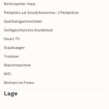
Nichtraucher-Haus
Tiere und Pflanzen aus drei verschiedenen Kontinenten
entdecken können.
Parkplatz a.d. Grund/kostenlos : 3 Parkplätze
Qualitätsgartenmöbel
Sichtgeschütztes Grundstück
Smart TV
Staubsauger
Trockner
Waschmaschine
WiFi
Wohnen im Freien
Lage