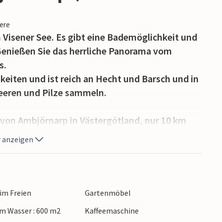
iere
Visener See. Es gibt eine Bademöglichkeit und
 Genießen Sie das herrliche Panorama vom
s.
keiten und ist reich an Hecht und Barsch und in
eeren und Pilze sammeln.
 von Ambjörnarp in Västergötland, nur 10 km
er Hütte entfernt gibt es Minigolf, Wasserski
 anzeigen
r liegt der Kinds Golf Club etwas außerhalb von
ernt, gibt es schöne Wanderwege und einen
rant.
 im Freien
Gartenmöbel
te Nationalpark Store Mosse bietet wunderbare
m Wasser : 600 m2
Kaffeemaschine
derer.