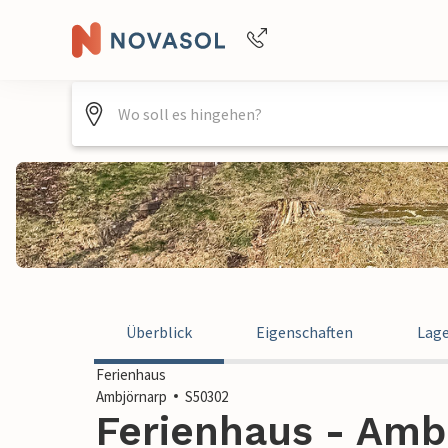
+4940688715475
Überblick
Eigenschaften
Lag
Ferienhaus
Ambjörnarp
S50302
Ferienhaus - Amb