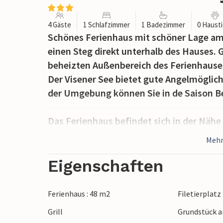
4 Gäste
1 Schlafzimmer
1 Badezimmer
0 Haust
Schönes Ferienhaus mit schöner Lage am 
einen Steg direkt unterhalb des Hauses.
beheizten Außenbereich des Ferienhause
Der Visener See bietet gute Angelmöglich
der Umgebung können Sie in de Saison B
Das Ferienhaus befindet sich in der Nähe
von Tranemo entfernt. Nur von 2 km von d
Mehr
und andere Aktivitäten. Für Golfliebhabe
Svenljunga, nur 6 km entfernt.
Eigenschaften
In Isaberg/Hestra, 33 km vom Haus entf
Abenteuerpark sowie ein schönes Restau
Ferienhaus : 48 m2
Filetierplatz
Auch der 58 Kilometer vom Haus entfern
Grill
Grundstück a
Wanderwege für Naturliebhaber und Wan