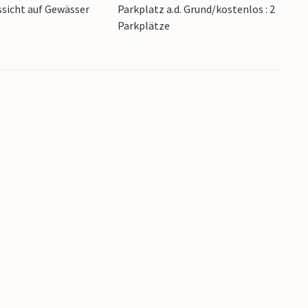
sicht auf Gewässer
Parkplatz a.d. Grund/kostenlos : 2
bädern in Falkenberg oder Varberg.
Parkplätze