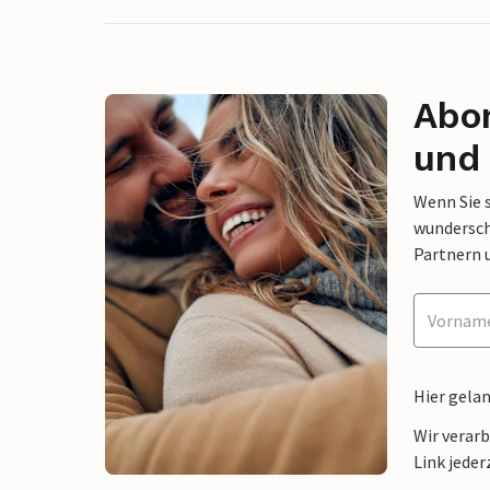
Abon
und 
Wenn Sie 
wunderschö
Partnern 
Hier gela
Wir verar
Link jeder