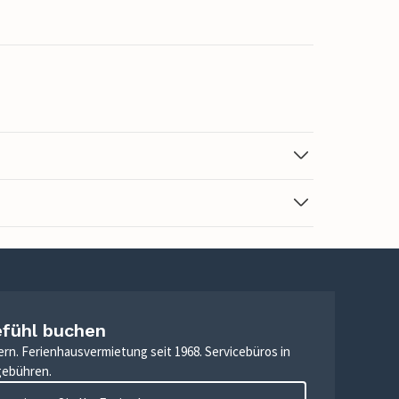
efühl buchen
ern. Ferienhausvermietung seit 1968. Servicebüros in
gebühren.