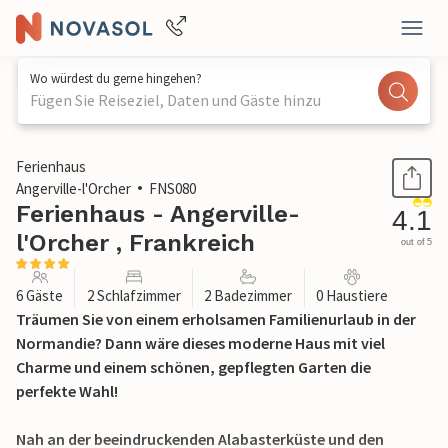
Wo würdest du gerne hingehen?
Fügen Sie Reiseziel, Daten und Gäste hinzu
1 / 26
Ferienhaus
Angerville-l'Orcher
FNS080
Ferienhaus - Angerville-
4.1
l'Orcher , Frankreich
out of 5
6 Gäste
2 Schlafzimmer
2 Badezimmer
0 Haustiere
Träumen Sie von einem erholsamen Familienurlaub in der
Normandie? Dann wäre dieses moderne Haus mit viel
Charme und einem schönen, gepflegten Garten die
perfekte Wahl!
Nah an der beeindruckenden Alabasterküste und den