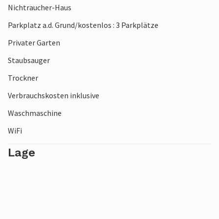
Nichtraucher-Haus
lockt mit reizvoller Natur und regionale Delikatessen wie
Camembert, Fisch und Meeresfrüchten.
Parkplatz a.d. Grund/kostenlos : 3 Parkplätze
Privater Garten
Staubsauger
Trockner
Verbrauchskosten inklusive
Waschmaschine
WiFi
Lage