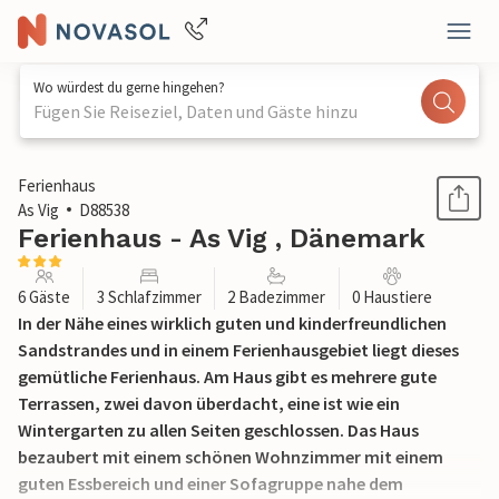
Wo würdest du gerne hingehen?
Fügen Sie Reiseziel, Daten und Gäste hinzu
1 / 26
Ferienhaus
As Vig
D88538
Ferienhaus - As Vig , Dänemark
6 Gäste
3 Schlafzimmer
2 Badezimmer
0 Haustiere
In der Nähe eines wirklich guten und kinderfreundlichen
Sandstrandes und in einem Ferienhausgebiet liegt dieses
gemütliche Ferienhaus. Am Haus gibt es mehrere gute
Terrassen, zwei davon überdacht, eine ist wie ein
Wintergarten zu allen Seiten geschlossen. Das Haus
bezaubert mit einem schönen Wohnzimmer mit einem
guten Essbereich und einer Sofagruppe nahe dem