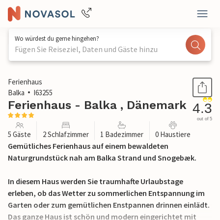
Wo würdest du gerne hingehen?
Fügen Sie Reiseziel, Daten und Gäste hinzu
1 / 18
Ferienhaus
Balka
I63255
Ferienhaus - Balka , Dänemark
4.3
out of 5
5 Gäste
2 Schlafzimmer
1 Badezimmer
0 Haustiere
Gemütliches Ferienhaus auf einem bewaldeten
Naturgrundstück nah am Balka Strand und Snogebæk.
In diesem Haus werden Sie traumhafte Urlaubstage
erleben, ob das Wetter zu sommerlichen Entspannung im
Garten oder zum gemütlichen Enstpannen drinnen einlädt.
Das ganze Haus ist schön und modern eingerichtet mit