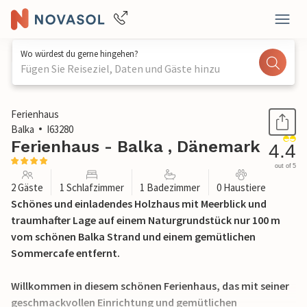
Wo würdest du gerne hingehen?
Fügen Sie Reiseziel, Daten und Gäste hinzu
1 / 23
Ferienhaus
Balka
I63280
Ferienhaus - Balka , Dänemark
4.4
out of 5
2 Gäste
1 Schlafzimmer
1 Badezimmer
0 Haustiere
Schönes und einladendes Holzhaus mit Meerblick und
traumhafter Lage auf einem Naturgrundstück nur 100 m
vom schönen Balka Strand und einem gemütlichen
Sommercafe entfernt.
Willkommen in diesem schönen Ferienhaus, das mit seiner
geschmackvollen Einrichtung und gemütlichen