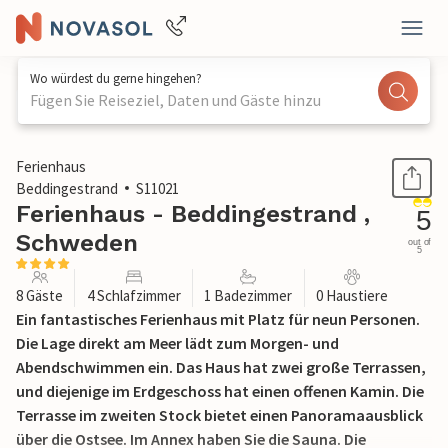
Wo würdest du gerne hingehen?
Fügen Sie Reiseziel, Daten und Gäste hinzu
1 / 17
Ferienhaus
Beddingestrand
S11021
Ferienhaus - Beddingestrand ,
5
Schweden
out of
5
8 Gäste
4 Schlafzimmer
1 Badezimmer
0 Haustiere
Ein fantastisches Ferienhaus mit Platz für neun Personen.
Die Lage direkt am Meer lädt zum Morgen- und
Abendschwimmen ein. Das Haus hat zwei große Terrassen,
und diejenige im Erdgeschoss hat einen offenen Kamin. Die
Terrasse im zweiten Stock bietet einen Panoramaausblick
über die Ostsee. Im Annex haben Sie die Sauna. Die