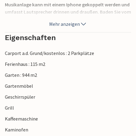
Musikanlage kann mit einem Iphone gekoppelt werden und
umfasst Lautsprecher drinnen und draußen. Baden Sie vom
Sandstrand und von der Brücke. Im Sommer viele
Mehr anzeigen
Aktivitäten an der Südküste. Der Beddinge Golfklubb mit 18
Löchern liegt 5 Minuten entfernt. In einer Viertelstunde
Eigenschaften
erreichen Sie Ystad und Trelleborg. Fähren von hier fahren
nach Polen und Deutschland und zur dänischen Insel
Carport a.d. Grund/kostenlos : 2 Parkplätze
Bornholm ab.
Ferienhaus : 115 m2
Garten : 944 m2
Gartenmöbel
Geschirrspüler
Grill
Kaffeemaschine
Kaminofen