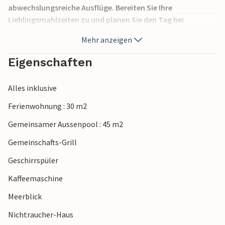
abwechslungsreiche Ausflüge. Bereiten Sie Ihre
Lieblingsmahlzeiten zu und planen Sie den Tag bei
harmonischen Mahlzeiten im einladenden Wohnbereich.
Mehr anzeigen
Legen Sie nach einer langen Tour die Füße auf dem Sofa
hoch, vertiefen Sie sich in Ihre Urlaubslektüre oder widmen
Eigenschaften
Sie sich einem Brettspiel.
Alles inklusive
Werfen Sie sich das Handtuch über die Schulter und
genießen Sie die angenehme Atmosphäre am schönen
Ferienwohnung : 30 m2
Gemeinschaftspool. Nutzen Sie den Grill und plaudern Sie
Gemeinsamer Aussenpool : 45 m2
bei Wein auf gemütlichen Outdoor-Möbeln. Auch zum
Kiesstrand und zu gemütlichen Restaurants ist es nur ein
Gemeinschafts-Grill
kurzer Spaziergang.
Geschirrspüler
Erkunden Sie die Altstadt von Zadar mit ihren römischen
Kaffeemaschine
Ruinen, der Meeresorgel und der berühmten „Gruß an die
Meerblick
Sonne“-Installation. Unternehmen Sie einen Bootsausflug
zum Nationalpark Kornati, wandern Sie im Naturpark
Nichtraucher-Haus
Vrana-See, besuchen Sie Šibenik mit seiner imposanten