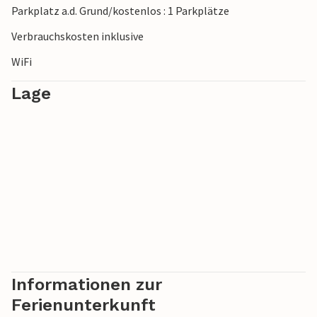
Parkplatz a.d. Grund/kostenlos : 1 Parkplätze
Kathedrale des Heiligen Jakob und den Festungen und
kosten Sie lokale Spezialitäten wie frischen Fisch und
Verbrauchskosten inklusive
Olivenöl in urigen Tavernen.
WiFi
Lage
Informationen zur
Ferienunterkunft