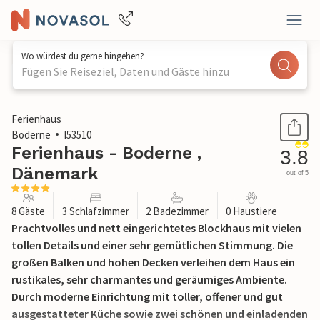
Wo würdest du gerne hingehen?
Fügen Sie Reiseziel, Daten und Gäste hinzu
1 / 18
Ferienhaus
Boderne
I53510
Ferienhaus - Boderne ,
3.8
Dänemark
out of 5
8 Gäste
3 Schlafzimmer
2 Badezimmer
0 Haustiere
Prachtvolles und nett eingerichtetes Blockhaus mit vielen
tollen Details und einer sehr gemütlichen Stimmung. Die
großen Balken und hohen Decken verleihen dem Haus ein
rustikales, sehr charmantes und geräumiges Ambiente.
Durch moderne Einrichtung mit toller, offener und gut
ausgestatteter Küche sowie zwei schönen und einladenden