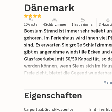
Dänemark
10 Gäste
4 Schlafzimmer
1 Badezimmer
3 Haust
Boeslum Strand ist immer sehr beliebt un
gehören. Im Ferienhaus wird Ihnen viel Pl
sind. Es erwarten Sie große Schlafzimme
gibt es angenehme windstille Ecken und v
Glasfaserkabel mit 50/50 Kapazität, so d
werden können, wenn Sie es sich im Hau
Freie zieht, bietet die Gegend wunderba
oder Djurs Sommerland ist auch ein gute
Mehr
Eigenschaften
Carport a.d. Grund/kostenlos
Eintr. frei E