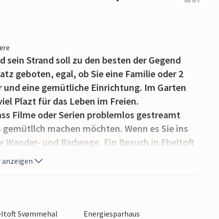
out of 5
iere
d sein Strand soll zu den besten der Gegend
atz geboten, egal, ob Sie eine Familie oder 2
r und eine gemütliche Einrichtung. Im Garten
iel Plazt für das Leben im Freien.
ass Filme oder Serien problemlos gestreamt
s gemütllch machen möchten. Wenn es Sie ins
re Wander- und Radwege. Ein Besuch in Ebeltoft
r Tagesausflug.
 anzeigen
beltoft Svømmehal
Energiesparhaus