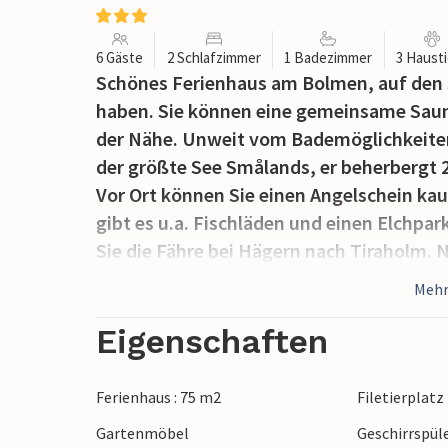
6 Gäste
2 Schlafzimmer
1 Badezimmer
3 Haust
Schönes Ferienhaus am Bolmen, auf den S
haben. Sie können eine gemeinsame Sauna
der Nähe. Unweit vom Bademöglichkeite
der größte See Smålands, er beherbergt 
Vor Ort können Sie einen Angelschein ka
gibt es u.a. Fischläden und einen Elchpa
Sie die Fähre bei Hägern nach Tiraholm. 
Sagomuseum besuchen, es erwartet Sie a
Mehr
Restaurants. Auch ist das Sven Ljungbe
Nachbarhäuser: S04931, S04932, S04934 u
Eigenschaften
entfernt.
Ferienhaus : 75 m2
Filetierplatz
Gartenmöbel
Geschirrspül