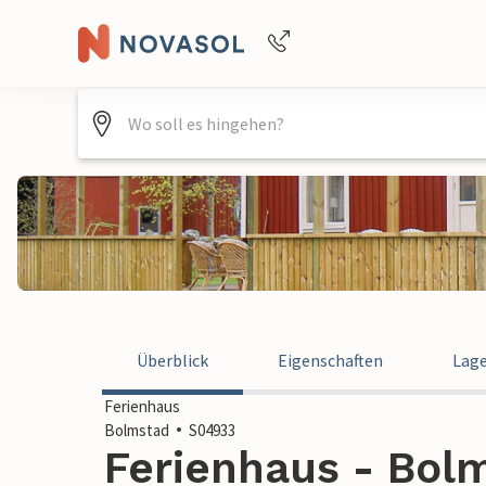
+4940688715475
Überblick
Eigenschaften
Lag
Ferienhaus
Bolmstad
S04933
Ferienhaus - Bol