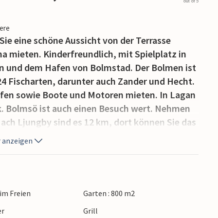
out of 5
iere
ie eine schöne Aussicht von der Terrasse
 mieten. Kinderfreundlich, mit Spielplatz in
n und dem Hafen von Bolmstad. Der Bolmen ist
24 Fischarten, darunter auch Zander und Hecht.
ufen sowie Boote und Motoren mieten. In Lagan
rk. Bolmsö ist auch einen Besuch wert. Nehmen
Nach Ljungby sind es 12 km, dort können Sie das
uch ein schöner Stadtkern mit Geschäften und
 anzeigen
rg-Museum bestimmt einen Besuch wert.
nd S04037. S04035-036 liegen 200 m weit
 im Freien
Garten : 800 m2
er
Grill