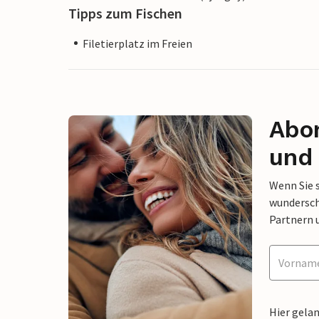
Tipps zum Fischen
Filetierplatz im Freien
Abon
und 
Wenn Sie 
wunderschö
Partnern 
Hier gela